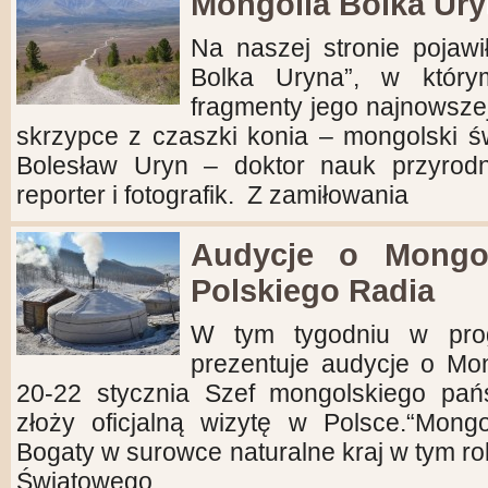
Mongolia Bolka Ur
Na naszej stronie pojawi
Bolka Uryna”, w który
fragmenty jego najnowsz
skrzypce z czaszki konia – mongolski św
Bolesław Uryn – doktor nauk przyrodni
reporter i fotografik. Z zamiłowania
Audycje o Mongol
Polskiego Radia
W tym tygodniu w prog
prezentuje audycje o Mo
20-22 stycznia Szef mongolskiego pańs
złoży oficjalną wizytę w Polsce.“Mong
Bogaty w surowce naturalne kraj w tym r
Światowego