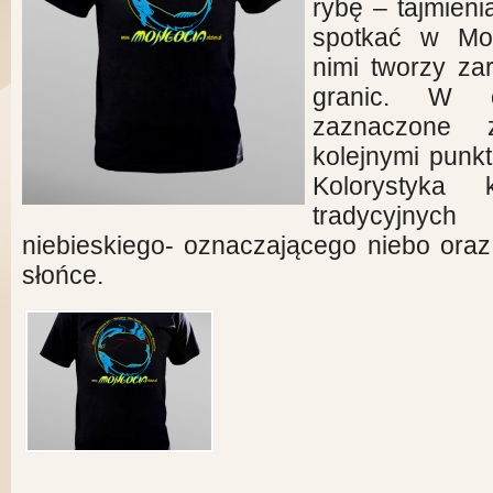
rybę – tajmieni
spotkać w Mon
nimi tworzy za
granic. W o
zaznaczone 
kolejnymi punk
Kolorystyka 
tradycyjnyc
niebieskiego- oznaczającego niebo oraz 
słońce.