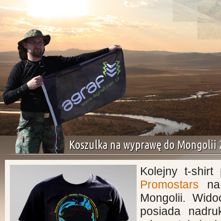
Koszulka na wyprawę do Mongolii 
Kolejny t-shir
Promostars
na 
Mongolii.
Wido
posiada nadruk