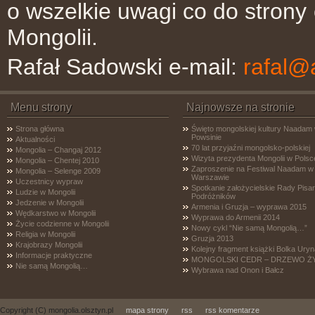
o wszelkie uwagi co do strony
Mongolii.
Rafał Sadowski e-mail:
rafal@a
Menu strony
Najnowsze na stronie
Strona główna
Święto mongolskiej kultury Naadam
Powsinie
Aktualności
70 lat przyjaźni mongolsko-polskiej
Mongolia – Changaj 2012
Wizyta prezydenta Mongolii w Polsc
Mongolia – Chentej 2010
Zaproszenie na Festiwal Naadam w
Mongolia – Selenge 2009
Warszawie
Uczestnicy wypraw
Spotkanie założycielskie Rady Pisar
Ludzie w Mongolii
Podróżników
Jedzenie w Mongolii
Armenia i Gruzja – wyprawa 2015
Wędkarstwo w Mongolii
Wyprawa do Armenii 2014
Życie codzienne w Mongolii
Nowy cykl “Nie samą Mongolią…”
Religia w Mongolii
Gruzja 2013
Krajobrazy Mongolii
Kolejny fragment książki Bolka Uryn
Informacje praktyczne
MONGOLSKI CEDR – DRZEWO Ż
Nie samą Mongolią…
Wybrawa nad Onon i Bałcz
Copyright (C) mongolia.olsztyn.pl
mapa strony
rss
rss komentarze